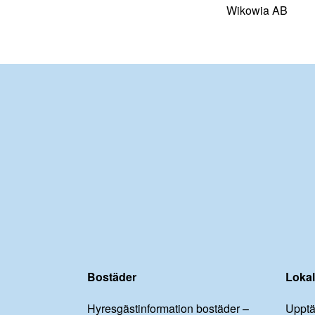
Wikowia AB
Bostäder
Lokal
Hyresgästinformation bostäder –
Upptä