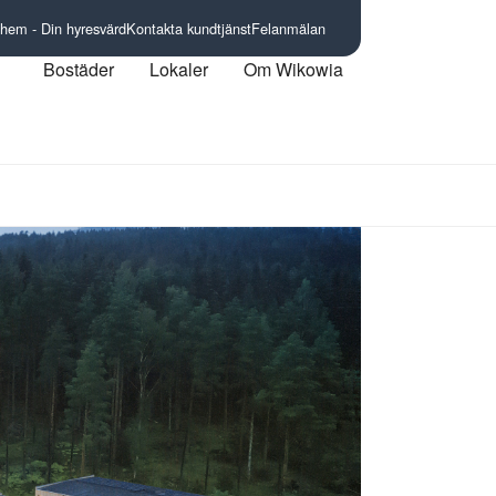
 hem - Din hyresvärd
Kontakta kundtjänst
Felanmälan
Bostäder
Lokaler
Om Wikowia