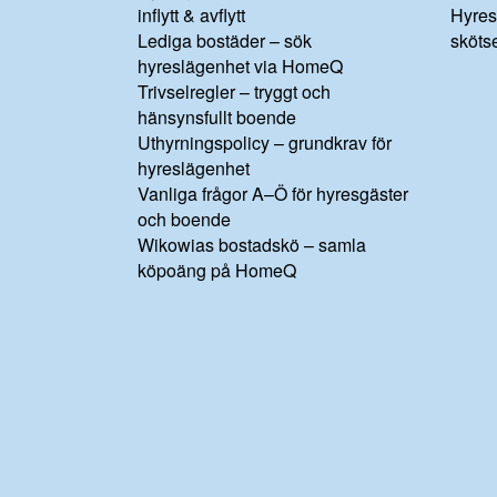
inflytt & avflytt
Hyres
Lediga bostäder – sök
sköts
hyreslägenhet via HomeQ
Trivselregler – tryggt och
hänsynsfullt boende
Uthyrningspolicy – grundkrav för
hyreslägenhet
Vanliga frågor A–Ö för hyresgäster
och boende
Wikowias bostadskö – samla
köpoäng på HomeQ