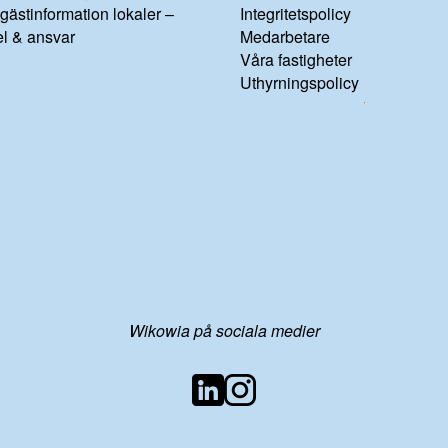
gästinformation lokaler –
Integritetspolicy
el & ansvar
Medarbetare
Våra fastigheter
Uthyrningspolicy
Wikowia på sociala medier