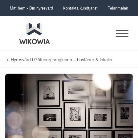
Mitt hem - Din hyresvärd
Kontakta kundtjänst
Felanmälan
Hyresvärd i Göteborgsregionen – bostäder & lokaler