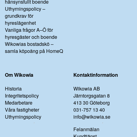
hänsynsfullt boende
Uthyrningspolicy –
grundkrav för
hyreslägenhet
Vanliga frågor A–Ö för
hyresgäster och boende
Wikowias bostadskö –
samla köpoäng på HomeQ
Om Wikowia
Kontaktinformation
Historia
Wikowia AB
Integritetspolicy
Järntorgsgatan 8
Medarbetare
413 30 Göteborg
Våra fastigheter
031-757 13 40
Uthyrningspolicy
info@wikowia.se
Felanmälan
Kundtjänst