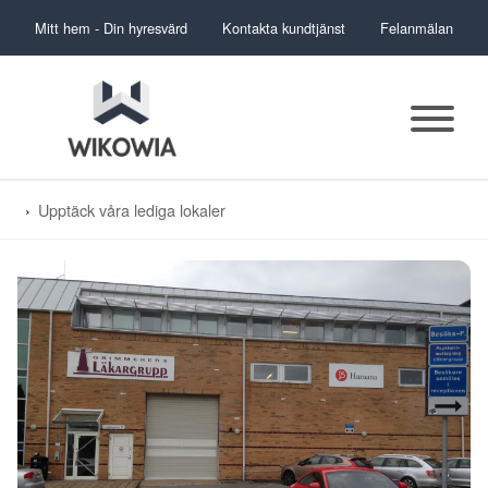
Mitt hem - Din hyresvärd
Kontakta kundtjänst
Felanmälan
Upptäck våra lediga lokaler