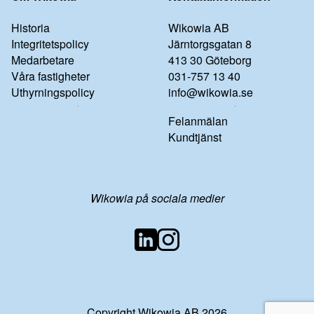
Historia
Wikowia AB
Integritetspolicy
Järntorgsgatan 8
Medarbetare
413 30 Göteborg
Våra fastigheter
031-757 13 40
Uthyrningspolicy
info@wikowia.se
Felanmälan
Kundtjänst
Wikowia på sociala medier
Copyright Wikowia AB 2026