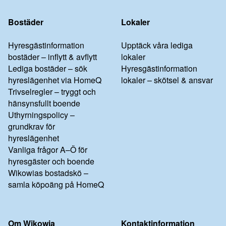
Bostäder
Lokaler
Hyresgästinformation
Upptäck våra lediga
bostäder – inflytt & avflytt
lokaler
Lediga bostäder – sök
Hyresgästinformation
hyreslägenhet via HomeQ
lokaler – skötsel & ansvar
Trivselregler – tryggt och
hänsynsfullt boende
Uthyrningspolicy –
grundkrav för
hyreslägenhet
Vanliga frågor A–Ö för
hyresgäster och boende
Wikowias bostadskö –
samla köpoäng på HomeQ
Om Wikowia
Kontaktinformation