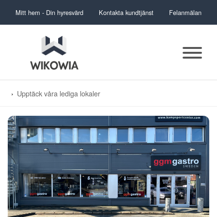
Mitt hem - Din hyresvärd
Kontakta kundtjänst
Felanmälan
Upptäck våra lediga lokaler